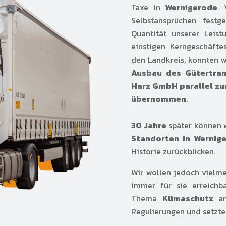
Taxe in
Wernigerode
.
Selbstansprüchen festg
Quantität unserer Leis
einstigen Kerngeschäft
den Landkreis, konnten w
Ausbau des Gütertran
Harz GmbH
parallel zu
übernommen
.
30 Jahre
später können w
Standorten in Wernig
Historie zurückblicken.
Wir wollen jedoch vielm
immer für sie erreich
Thema
Klimaschutz
am
Regulierungen und setzte