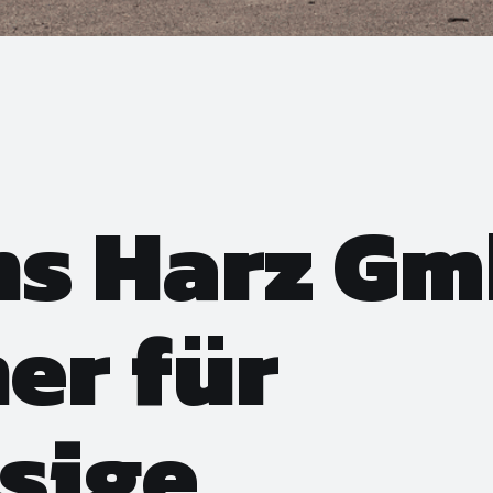
ns Harz Gm
ner für
sige