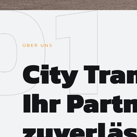
ÜBER UNS
City Tra
Ihr Part
zuverläs