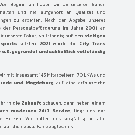
 Von Beginn an haben wir an unseren hohen
ehalten und nie aufgehört an Qualität und
tungen zu arbeiten. Nach der Abgabe unseres
es der Personalbeförderung im Jahre
2001
an
ir unseren Fokus, vollständig auf den
stetigen
sports
setzten.
2021
wurde die
City Trans
r e.K. gegründet und schließlich vollständig
ir mit insgesamt 145 Mitarbeitern, 70 LKWs und
erode und Magdeburg
auf eine erfolgreiche
ehr in die
Zukunft
schauen, denn neben einem
baren
modernen 24/7 Service
, liegt uns das
 Herzen. Wir halten uns sorgfältig an alle
n auf die neuste Fahrzeugtechnik.