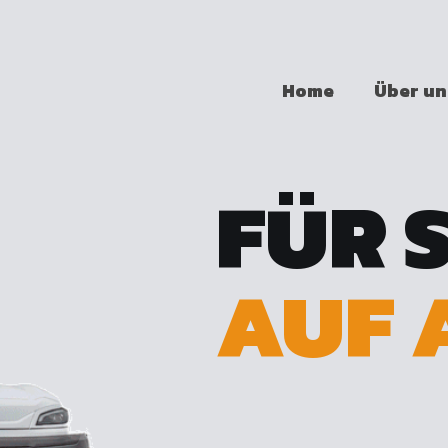
Home
Über un
FÜR 
AUF 